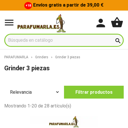
Envíos gratis a partir de 39,00 €
+18
shopping_basket
person


PARAFUMARLA
Grinders
Grinder 3 piezas
Grinder 3 piezas
Filtrar productos
Mostrando 1-20 de 28 artículo(s)